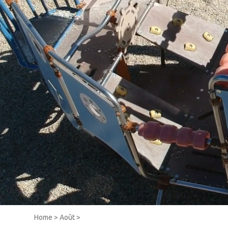
Home
>
Août
>