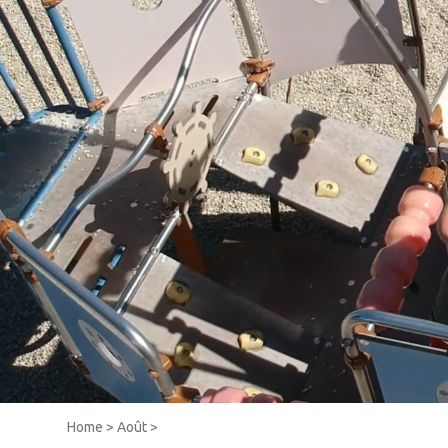
Home
>
Août
>